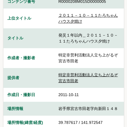
コンテンツ番号
R0000208M015D0000005
２０１１－１０－１１たろちゃん
上位タイトル
ハウス夕焼け
発災１年以内＿２０１１－１０－
タイトル
１１たろちゃんハウス夕焼け
特定非営利活動法人立ち上がるぞ
作成者・撮影者
宮古市田老
特定非営利活動法人立ち上がるぞ
提供者
宮古市田老
作成日・撮影日
2011-10-11
場所情報
岩手県宮古市田老字向新田１４８
場所情報(緯度/経度)
39.787617 / 141.972547