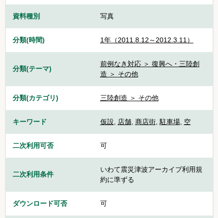
資料種別
写真
分類(時間)
1年（2011.8.12～2012.3.11）
前例なき対応 ＞ 復興へ・三陸創
分類(テーマ)
造 ＞ その他
分類(カテゴリ)
三陸創造 ＞ その他
キーワード
仮設
,
店舗
,
商店街
,
駐車場
,
空
二次利用可否
可
いわて震災津波アーカイブ利用規
二次利用条件
約に準ずる
ダウンロード可否
可