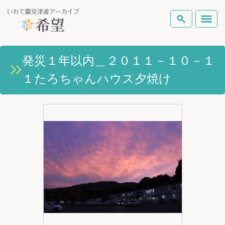
いわて震災津波アーカイブとは
発災１年以内＿２０１１－１０－１
検索
１たろちゃんハウス夕焼け
岩手県の被害状況
テーマから探す
地図から探す
詳細検索
復興の軌跡
ピックアップコンテンツ
Foreign Laguage