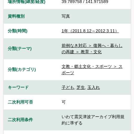
場所情報(緯度/経度)
39.789758 / 141.971589
資料種別
写真
分類(時間)
1年（2011.8.12～2012.3.11）
前例なき対応 ＞ 復興へ・暮らし
分類(テーマ)
の再建 ＞ 教育・文化
文教・郷土文化・スポーツ ＞ ス
分類(カテゴリ)
ポーツ
キーワード
子ども
,
芝生
,
玉入れ
二次利用可否
可
いわて震災津波アーカイブ利用規
二次利用条件
約に準ずる