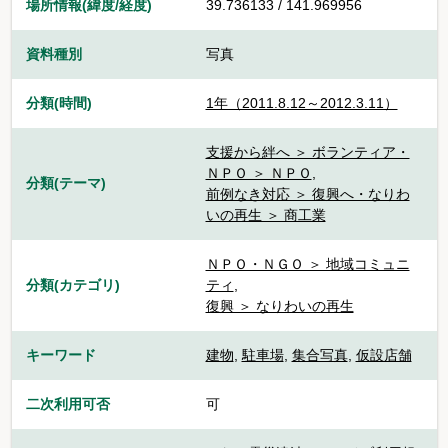
場所情報(緯度/経度)
39.736133 / 141.969956
資料種別
写真
分類(時間)
1年（2011.8.12～2012.3.11）
支援から絆へ ＞ ボランティア・
ＮＰＯ ＞ ＮＰＯ
,
分類(テーマ)
前例なき対応 ＞ 復興へ・なりわ
いの再生 ＞ 商工業
ＮＰＯ・ＮＧＯ ＞ 地域コミュニ
分類(カテゴリ)
ティ
,
復興 ＞ なりわいの再生
キーワード
建物
,
駐車場
,
集合写真
,
仮設店舗
二次利用可否
可