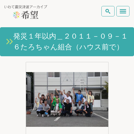
いわて震災津波アーカイブとは
発災１年以内＿２０１１－０９－１
検索
６たろちゃん組合（ハウス前で）
岩手県の被害状況
テーマから探す
地図から探す
詳細検索
復興の軌跡
ピックアップコンテンツ
Foreign Laguage