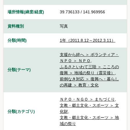
場所情報(緯度/経度)
39.736133 / 141.969956
資料種別
写真
分類(時間)
1年（2011.8.12～2012.3.11）
支援から絆へ ＞ ボランティア・
ＮＰＯ ＞ ＮＰＯ
,
ふるさといわて三陸 ＞ こころの
分類(テーマ)
復興 ＞ 地域の祭り（震災後）
,
前例なき対応 ＞ 復興へ・暮らし
の再建 ＞ 教育・文化
ＮＰＯ・ＮＧＯ ＞ まちづくり
,
文教・郷土文化・スポーツ ＞ 文
分類(カテゴリ)
化財
,
文教・郷土文化・スポーツ ＞ 地
域の祭り