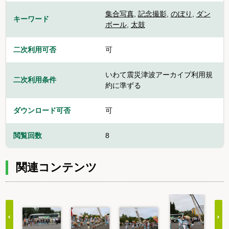
集合写真
,
記念撮影
,
のぼり
,
ダン
キーワード
ボール
,
太鼓
二次利用可否
可
いわて震災津波アーカイブ利用規
二次利用条件
約に準ずる
ダウンロード可否
可
閲覧回数
8
関連コンテンツ