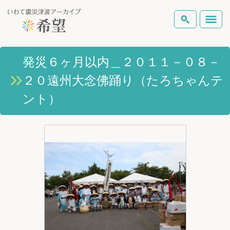
いわて震災津波アーカイブとは
発災６ヶ月以内＿２０１１－０８－
検索
２０遠州大念佛踊り（たろちゃんテ
岩手県の被害状況
テーマから探す
地図から探す
詳細検索
ント）
復興の軌跡
ピックアップコンテンツ
Foreign Laguage