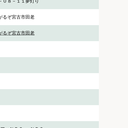
－０８－１１夢灯り
がるぞ宮古市田老
がるぞ宮古市田老