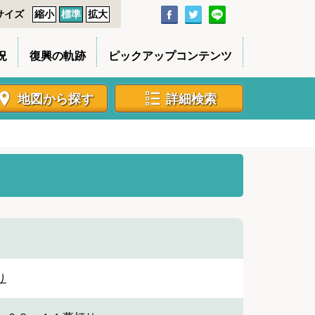
サイズ
縮小
標準
拡大
況
復興の軌跡
ピックアップコンテンツ
地図から探す
詳細検索
り