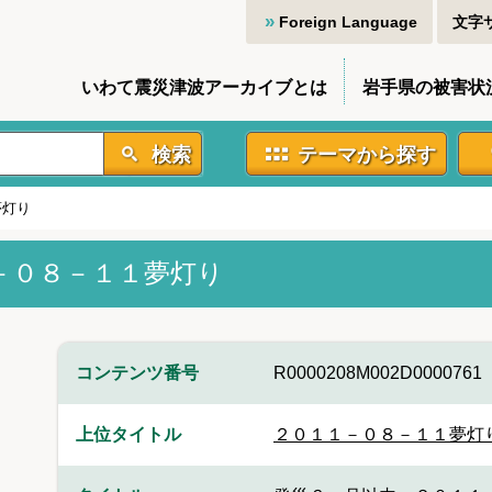
Foreign Language
文字
いわて震災津波アーカイブとは
岩手県の被害状
検索
テーマから探す
夢灯り
－０８－１１夢灯り
コンテンツ番号
R0000208M002D0000761
上位タイトル
２０１１－０８－１１夢灯