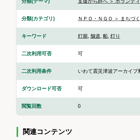
分類(テーマ)
支援から絆へ ＞ ボランティ
分類(カテゴリ)
ＮＰＯ・ＮＧＯ ＞ まちづ
キーワード
灯籠
,
舗道
,
船
,
灯り
二次利用可否
可
二次利用条件
いわて震災津波アーカイブ
ダウンロード可否
可
閲覧回数
0
関連コンテンツ