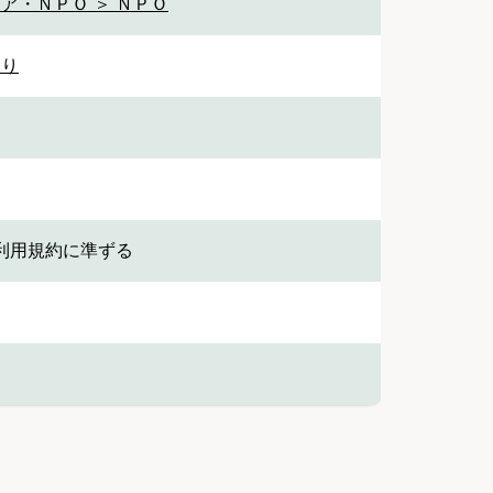
ア・ＮＰＯ ＞ ＮＰＯ
くり
利用規約に準ずる