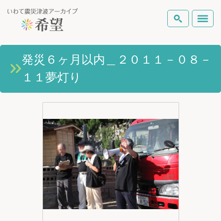
いわて震災津波アーカイブとは
発災６ヶ月以内＿２０１１－０８－
検索
１１夢灯り
岩手県の被害状況
テーマから探す
地図から探す
詳細検索
復興の軌跡
ピックアップコンテンツ
Foreign Laguage