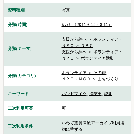
資料種別
写真
分類(時間)
5カ月（2011.6.12～8.11）
支援から絆へ ＞ ボランティア・
ＮＰＯ ＞ ＮＰＯ
,
分類(テーマ)
支援から絆へ ＞ ボランティア・
ＮＰＯ ＞ ボランティア活動
ボランティア ＞ その他
,
分類(カテゴリ)
ＮＰＯ・ＮＧＯ ＞ まちづくり
キーワード
ハンドマイク
,
消防車
,
説明
二次利用可否
可
いわて震災津波アーカイブ利用規
二次利用条件
約に準ずる