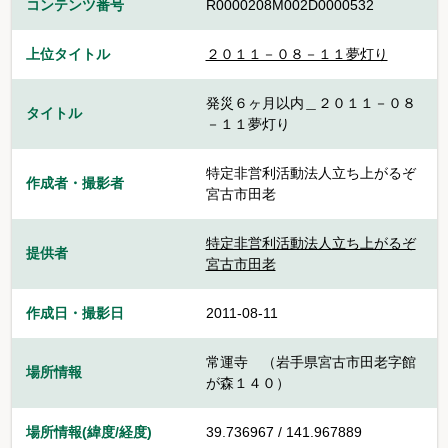
コンテンツ番号
R0000208M002D0000532
上位タイトル
２０１１－０８－１１夢灯り
発災６ヶ月以内＿２０１１－０８
タイトル
－１１夢灯り
特定非営利活動法人立ち上がるぞ
作成者・撮影者
宮古市田老
特定非営利活動法人立ち上がるぞ
提供者
宮古市田老
作成日・撮影日
2011-08-11
常運寺 （岩手県宮古市田老字館
場所情報
が森１４０）
場所情報(緯度/経度)
39.736967 / 141.967889