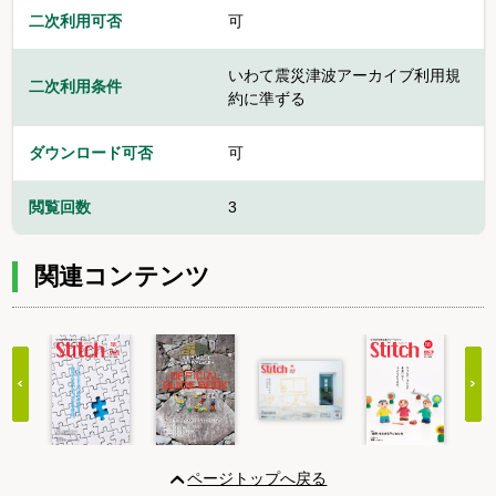
二次利用可否
可
いわて震災津波アーカイブ利用規
二次利用条件
約に準ずる
ダウンロード可否
可
閲覧回数
3
関連コンテンツ
Item
1
ページトップへ戻る
of