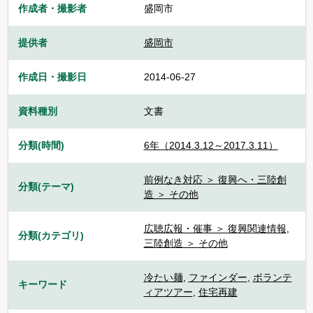
作成者・撮影者
盛岡市
提供者
盛岡市
作成日・撮影日
2014-06-27
資料種別
文書
分類(時間)
6年（2014.3.12～2017.3.11）
前例なき対応 ＞ 復興へ・三陸創
分類(テーマ)
造 ＞ その他
広聴広報・催事 ＞ 復興関連情報
,
分類(カテゴリ)
三陸創造 ＞ その他
冷たい麺
,
ファインダー
,
ボランテ
キーワード
ィアツアー
,
住宅再建