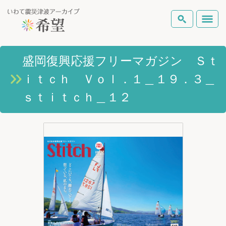
いわて震災津波アーカイブとは
盛岡復興応援フリーマガジン Ｓｔ
検索
ｉｔｃｈ Ｖｏｌ．１＿１９．３＿
岩手県の被害状況
テーマから探す
地図から探す
詳細検索
ｓｔｉｔｃｈ＿１２
復興の軌跡
ピックアップコンテンツ
Foreign Laguage