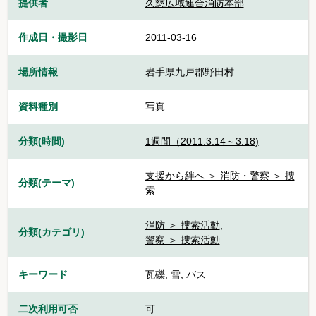
提供者
久慈広域連合消防本部
作成日・撮影日
2011-03-16
場所情報
岩手県九戸郡野田村
資料種別
写真
分類(時間)
1週間（2011.3.14～3.18)
支援から絆へ ＞ 消防・警察 ＞ 捜
分類(テーマ)
索
消防 ＞ 捜索活動
,
分類(カテゴリ)
警察 ＞ 捜索活動
キーワード
瓦礫
,
雪
,
バス
二次利用可否
可