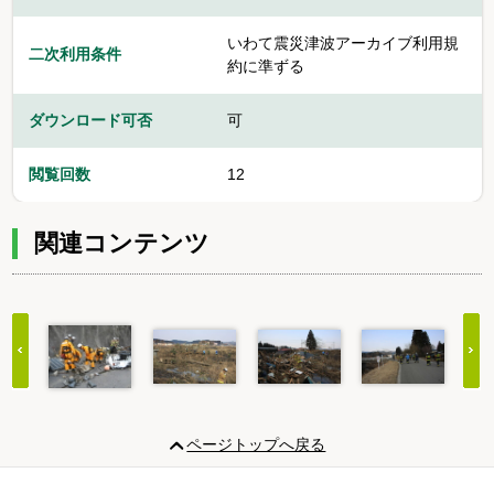
いわて震災津波アーカイブ利用規
二次利用条件
約に準ずる
ダウンロード可否
可
閲覧回数
12
関連コンテンツ
Item
1
ページトップへ戻る
of
20