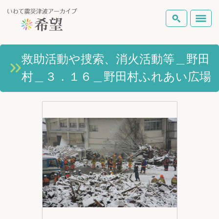
いわて震災津波アーカイブとは
救助活動や捜索、消火活動等＿野田
検索
村＿３．１６＿野田村ふれあい広場
岩手県の被害状況
テーマから探す
地図から探す
詳細検索
復興の軌跡
ピックアップコンテンツ
Foreign Laguage