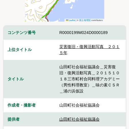
Leaflet
|
©
国土地理院
contributors
コンテンツ番号
R0000199M024D0000189
災害復旧・復興活動写真 ２０１
上位タイトル
５年
山田町社会福祉協議会＿災害復
旧・復興活動写真＿２０１５１０
タイトル
１８三市町村合同料理アカデミー
（男性料理教室）＿味の素ＣＳＲ
＿浦の浜仮設
作成者・撮影者
山田町社会福祉協議会
提供者
山田町社会福祉協議会