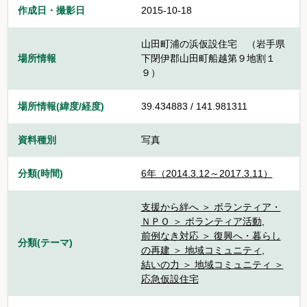
作成日・撮影日
2015-10-18
山田町浦の浜仮設住宅 （岩手県
場所情報
下閉伊郡山田町船越第９地割１
９）
場所情報(緯度/経度)
39.434883 / 141.981311
資料種別
写真
分類(時間)
6年（2014.3.12～2017.3.11）
支援から絆へ ＞ ボランティア・
ＮＰＯ ＞ ボランティア活動
,
前例なき対応 ＞ 復興へ・暮らし
分類(テーマ)
の再建 ＞ 地域コミュニティ
,
結いの力 ＞ 地域コミュニティ ＞
応急仮設住宅