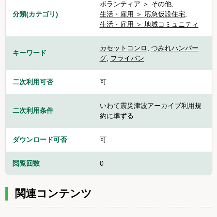
ボランティア ＞ その他
,
分類(カテゴリ)
生活・雇用 ＞ 応急仮設住宅
,
生活・雇用 ＞ 地域コミュニティ
カセットコンロ
,
つみれハンバー
キーワード
グ
,
フライパン
二次利用可否
可
いわて震災津波アーカイブ利用規
二次利用条件
約に準ずる
ダウンロード可否
可
閲覧回数
0
関連コンテンツ