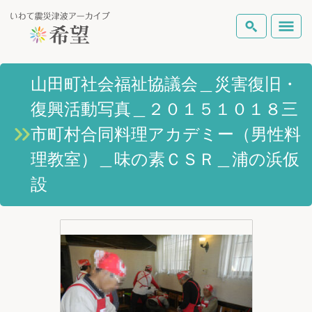
いわて震災津波アーカイブとは
山田町社会福祉協議会＿災害復旧・
検索
復興活動写真＿２０１５１０１８三
岩手県の被害状況
テーマから探す
地図から探す
詳細検索
市町村合同料理アカデミー（男性料
復興の軌跡
理教室）＿味の素ＣＳＲ＿浦の浜仮
設
ピックアップコンテンツ
Foreign Laguage