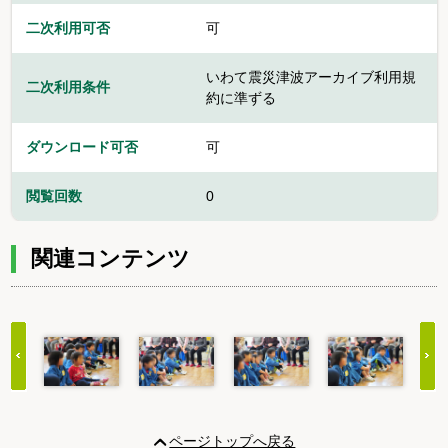
二次利用可否
可
いわて震災津波アーカイブ利用規
二次利用条件
約に準ずる
ダウンロード可否
可
閲覧回数
0
関連コンテンツ
Item
1
ページトップへ戻る
of