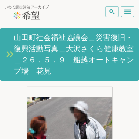
いわて震災津波アーカイブとは
山田町社会福祉協議会＿災害復旧・
検索
復興活動写真＿大沢さくら健康教室
岩手県の被害状況
テーマから探す
地図から探す
詳細検索
＿２６．５．９ 船越オートキャン
復興の軌跡
プ場 花見
ピックアップコンテンツ
Foreign Laguage