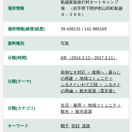
船越家族旅行村オートキャンプ
場所情報
場 （岩手県下閉伊郡山田町船越
９－２６６）
場所情報(緯度/経度)
39.438131 / 141.985169
資料種別
写真
分類(時間)
6年（2014.3.12～2017.3.11）
前例なき対応 ＞ 復興へ・暮らし
の再建 ＞ 地域コミュニティ
,
分類(テーマ)
ふるさといわて三陸 ＞ ふるさと
の再編 ＞ 観光資源（震災後）
生活・雇用 ＞ 地域コミュニティ
,
分類(カテゴリ)
観光 ＞ 観光資源
キーワード
帽子
,
笑顔
,
道路