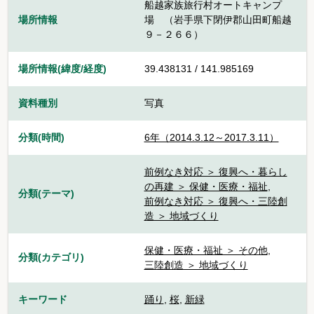
船越家族旅行村オートキャンプ
場所情報
場 （岩手県下閉伊郡山田町船越
９－２６６）
場所情報(緯度/経度)
39.438131 / 141.985169
資料種別
写真
分類(時間)
6年（2014.3.12～2017.3.11）
前例なき対応 ＞ 復興へ・暮らし
の再建 ＞ 保健・医療・福祉
,
分類(テーマ)
前例なき対応 ＞ 復興へ・三陸創
造 ＞ 地域づくり
保健・医療・福祉 ＞ その他
,
分類(カテゴリ)
三陸創造 ＞ 地域づくり
キーワード
踊り
,
桜
,
新緑