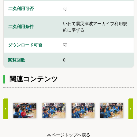
二次利用可否
可
いわて震災津波アーカイブ利用規
二次利用条件
約に準ずる
ダウンロード可否
可
閲覧回数
0
関連コンテンツ
Item
1
ページトップへ戻る
of