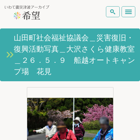
いわて震災津波アーカイブとは
山田町社会福祉協議会＿災害復旧・
検索
復興活動写真＿大沢さくら健康教室
岩手県の被害状況
テーマから探す
地図から探す
詳細検索
＿２６．５．９ 船越オートキャン
復興の軌跡
プ場 花見
ピックアップコンテンツ
Foreign Laguage