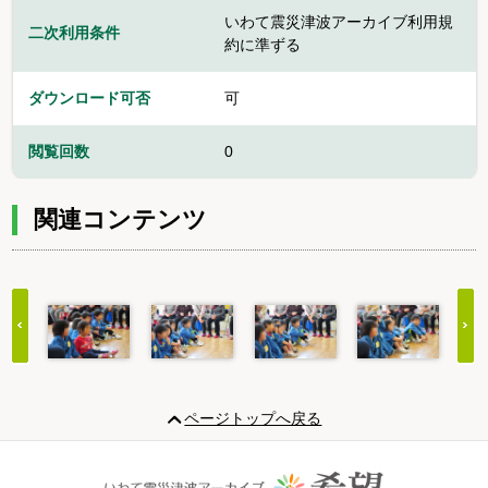
いわて震災津波アーカイブ利用規
二次利用条件
約に準ずる
ダウンロード可否
可
閲覧回数
0
関連コンテンツ
Item
1
ページトップへ戻る
of
20