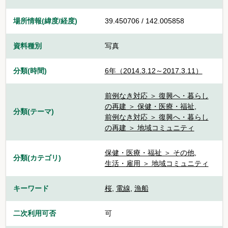
場所情報(緯度/経度)
39.450706 / 142.005858
資料種別
写真
分類(時間)
6年（2014.3.12～2017.3.11）
前例なき対応 ＞ 復興へ・暮らし
の再建 ＞ 保健・医療・福祉
,
分類(テーマ)
前例なき対応 ＞ 復興へ・暮らし
の再建 ＞ 地域コミュニティ
保健・医療・福祉 ＞ その他
,
分類(カテゴリ)
生活・雇用 ＞ 地域コミュニティ
キーワード
桜
,
電線
,
漁船
二次利用可否
可