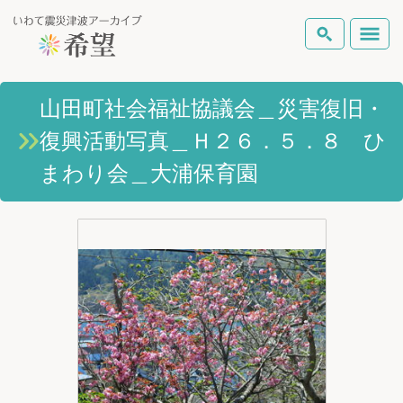
いわて震災津波アーカイブとは
山田町社会福祉協議会＿災害復旧・
検索
復興活動写真＿Ｈ２６．５．８ ひ
岩手県の被害状況
テーマから探す
地図から探す
詳細検索
まわり会＿大浦保育園
復興の軌跡
ピックアップコンテンツ
Foreign Laguage