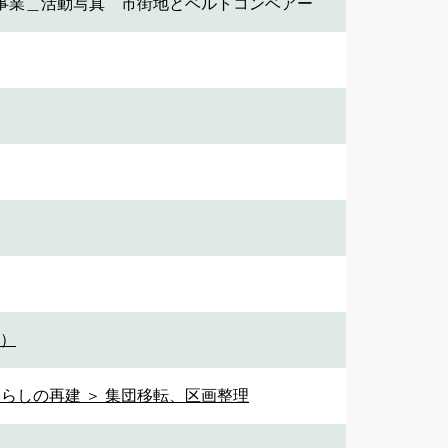
事業＿活動写真 市街地とベルトコンベアー
1）
暮らしの再建 ＞ 集団移転、区画整理