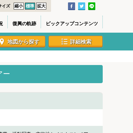
サイズ
縮小
標準
拡大
況
復興の軌跡
ピックアップコンテンツ
地図から探す
詳細検索
アー