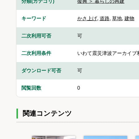
分類(カテゴリ)
復興 ＞ 暮らしの再建
キーワード
かさ上げ
,
道路
,
草地
,
建物
二次利用可否
可
二次利用条件
いわて震災津波アーカイブ
ダウンロード可否
可
閲覧回数
0
関連コンテンツ