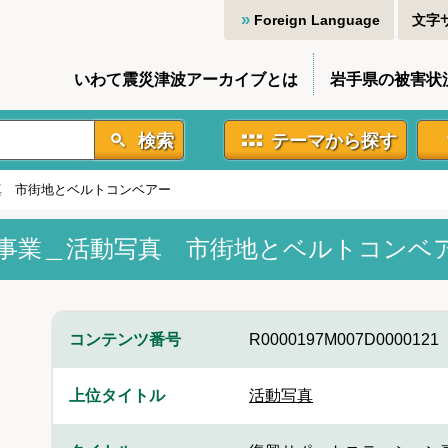
Foreign Language
文字
いわて震災津波アーカイブとは
岩手県の被害状
検索
テーマから探す
真 市街地とベルトコンベアー
事業＿活動写真 市街地とベルトコンベ
コンテンツ番号
R0000197M007D0000121
上位タイトル
活動写真