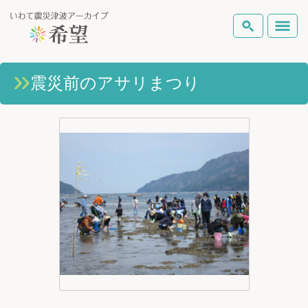
いわて震災津波アーカイブとは
震災前のアサリまつり
検索
岩手県の被害状況
テーマから探す
地図から探す
詳細検索
復興の軌跡
ピックアップコンテンツ
Foreign Laguage