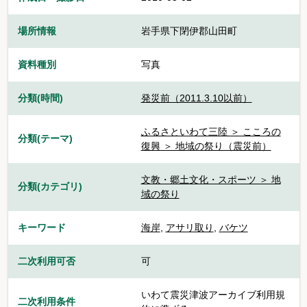
場所情報
岩手県下閉伊郡山田町
資料種別
写真
分類(時間)
発災前（2011.3.10以前）
ふるさといわて三陸 ＞ こころの
分類(テーマ)
復興 ＞ 地域の祭り（震災前）
文教・郷土文化・スポーツ ＞ 地
分類(カテゴリ)
域の祭り
キーワード
海岸
,
アサリ取り
,
バケツ
二次利用可否
可
いわて震災津波アーカイブ利用規
二次利用条件