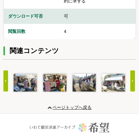
約に準ずる
ダウンロード可否
可
閲覧回数
4
関連コンテンツ
Item
1
ページトップへ戻る
of
20