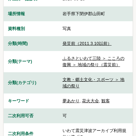
場所情報
岩手県下閉伊郡山田町
資料種別
写真
分類(時間)
発災前（2011.3.10以前）
ふるさといわて三陸 ＞ こころの
分類(テーマ)
復興 ＞ 地域の祭り（震災前）
文教・郷土文化・スポーツ ＞ 地
分類(カテゴリ)
域の祭り
キーワード
夢あかり
,
花火大会
,
観客
二次利用可否
可
いわて震災津波アーカイブ利用規
二次利用条件