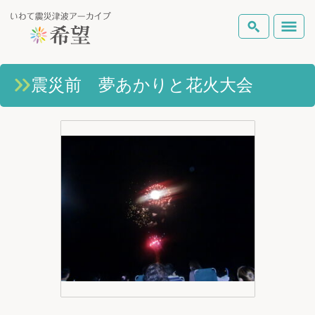
いわて震災津波アーカイブとは
震災前 夢あかりと花火大会
検索
岩手県の被害状況
テーマから探す
地図から探す
詳細検索
復興の軌跡
ピックアップコンテンツ
Foreign Laguage