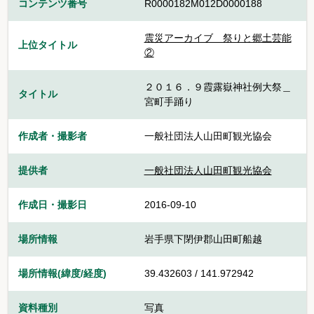
コンテンツ番号
R0000182M012D0000188
震災アーカイブ 祭りと郷土芸能
上位タイトル
②
２０１６．９霞露嶽神社例大祭＿
タイトル
宮町手踊り
作成者・撮影者
一般社団法人山田町観光協会
提供者
一般社団法人山田町観光協会
作成日・撮影日
2016-09-10
場所情報
岩手県下閉伊郡山田町船越
場所情報(緯度/経度)
39.432603 / 141.972942
資料種別
写真