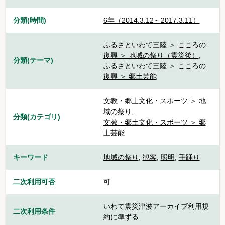
分類(時間)
6年（2014.3.12～2017.3.11）
ふるさといわて三陸 ＞ こころの
復興 ＞ 地域の祭り（震災後）
,
分類(テーマ)
ふるさといわて三陸 ＞ こころの
復興 ＞ 郷土芸能
文教・郷土文化・スポーツ ＞ 地
域の祭り
,
分類(カテゴリ)
文教・郷土文化・スポーツ ＞ 郷
土芸能
キーワード
地域の祭り
,
観客
,
照明
,
手踊り
二次利用可否
可
いわて震災津波アーカイブ利用規
二次利用条件
約に準ずる