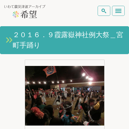
いわて震災津波アーカイブとは
２０１６．９霞露嶽神社例大祭＿宮
検索
町手踊り
岩手県の被害状況
テーマから探す
地図から探す
詳細検索
復興の軌跡
ピックアップコンテンツ
Foreign Laguage