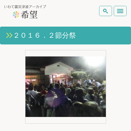
いわて震災津波アーカイブとは
２０１６．２節分祭
検索
岩手県の被害状況
テーマから探す
地図から探す
詳細検索
復興の軌跡
ピックアップコンテンツ
Foreign Laguage