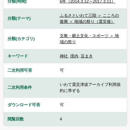
分類(時間)
6年（2014.3.12～2017.3.11）
ふるさといわて三陸 ＞ こころの
分類(テーマ)
復興 ＞ 地域の祭り（震災後）
文教・郷土文化・スポーツ ＞ 地
分類(カテゴリ)
域の祭り
キーワード
神社
,
境内
,
豆まき
二次利用可否
可
いわて震災津波アーカイブ利用規
二次利用条件
約に準ずる
ダウンロード可否
可
閲覧回数
4