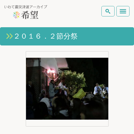
いわて震災津波アーカイブとは
２０１６．２節分祭
検索
岩手県の被害状況
テーマから探す
地図から探す
詳細検索
復興の軌跡
ピックアップコンテンツ
Foreign Laguage