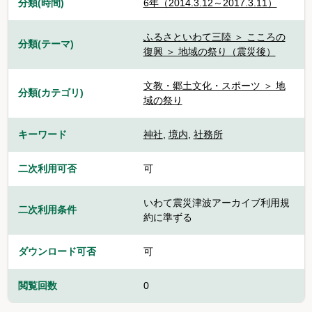
分類(時間)
6年（2014.3.12～2017.3.11）
ふるさといわて三陸 ＞ こころの
分類(テーマ)
復興 ＞ 地域の祭り（震災後）
文教・郷土文化・スポーツ ＞ 地
分類(カテゴリ)
域の祭り
キーワード
神社
,
境内
,
社務所
二次利用可否
可
いわて震災津波アーカイブ利用規
二次利用条件
約に準ずる
ダウンロード可否
可
閲覧回数
0