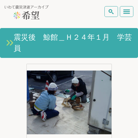
いわて震災津波アーカイブとは
震災後 鯨館＿Ｈ２４年１月 学芸
検索
員
岩手県の被害状況
テーマから探す
地図から探す
詳細検索
復興の軌跡
ピックアップコンテンツ
Foreign Laguage