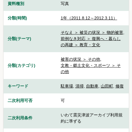
資料種別
写真
分類(時間)
1年（2011.8.12～2012.3.11）
そなえ ＞ 被災の状況 ＞ 物的被害
,
分類(テーマ)
前例なき対応 ＞ 復興へ・暮らし
の再建 ＞ 教育・文化
被害の状況 ＞ その他
,
分類(カテゴリ)
文教・郷土文化・スポーツ ＞ そ
の他
キーワード
駐車場
,
清掃
,
自動車
,
山田町
,
修復
二次利用可否
可
いわて震災津波アーカイブ利用規
二次利用条件
約に準ずる