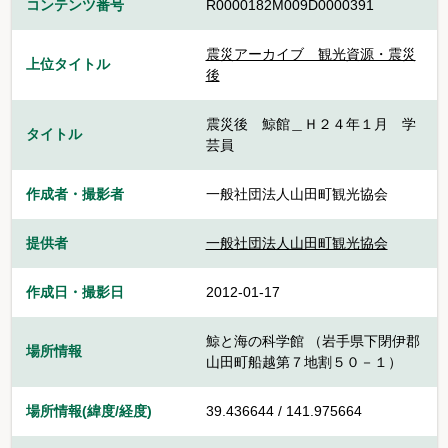
コンテンツ番号
R0000182M009D0000391
震災アーカイブ 観光資源・震災
上位タイトル
後
震災後 鯨館＿Ｈ２４年１月 学
タイトル
芸員
作成者・撮影者
一般社団法人山田町観光協会
提供者
一般社団法人山田町観光協会
作成日・撮影日
2012-01-17
鯨と海の科学館 （岩手県下閉伊郡
場所情報
山田町船越第７地割５０－１）
場所情報(緯度/経度)
39.436644 / 141.975664