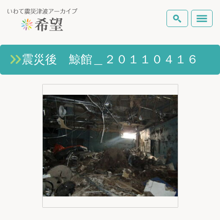
いわて震災津波アーカイブとは
震災後 鯨館＿２０１１０４１６
検索
岩手県の被害状況
テーマから探す
地図から探す
詳細検索
復興の軌跡
ピックアップコンテンツ
Foreign Laguage