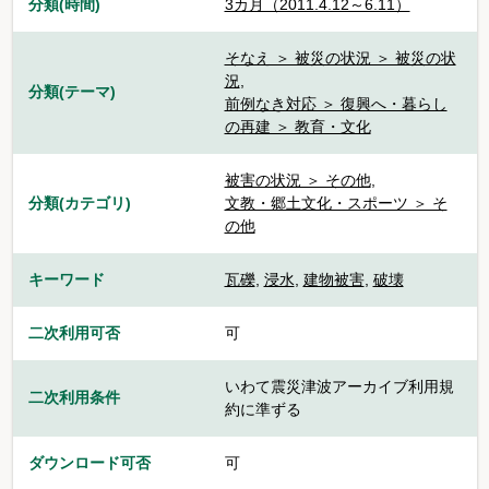
分類(時間)
3カ月（2011.4.12～6.11）
そなえ ＞ 被災の状況 ＞ 被災の状
況
,
分類(テーマ)
前例なき対応 ＞ 復興へ・暮らし
の再建 ＞ 教育・文化
被害の状況 ＞ その他
,
分類(カテゴリ)
文教・郷土文化・スポーツ ＞ そ
の他
キーワード
瓦礫
,
浸水
,
建物被害
,
破壊
二次利用可否
可
いわて震災津波アーカイブ利用規
二次利用条件
約に準ずる
ダウンロード可否
可