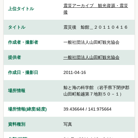
震災アーカイブ 観光資源・震災
上位タイトル
後
タイトル
震災後 鯨館＿２０１１０４１６
作成者・撮影者
一般社団法人山田町観光協会
提供者
一般社団法人山田町観光協会
作成日・撮影日
2011-04-16
鯨と海の科学館 （岩手県下閉伊郡
場所情報
山田町船越第７地割５０－１）
場所情報(緯度/経度)
39.436644 / 141.975664
資料種別
写真