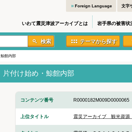
Foreign Language
文字
いわて震災津波アーカイブとは
岩手県の被害状
検索
テーマから探す
・鯨館内部
 片付け始め・鯨館内部
コンテンツ番号
R0000182M009D0000065
上位タイトル
震災アーカイブ 観光資源