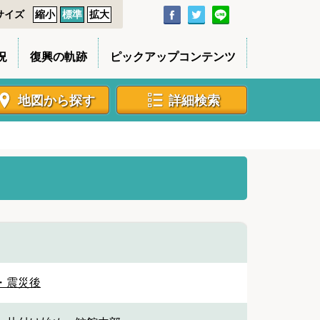
サイズ
縮小
標準
拡大
況
復興の軌跡
ピックアップコンテンツ
地図から探す
詳細検索
・震災後