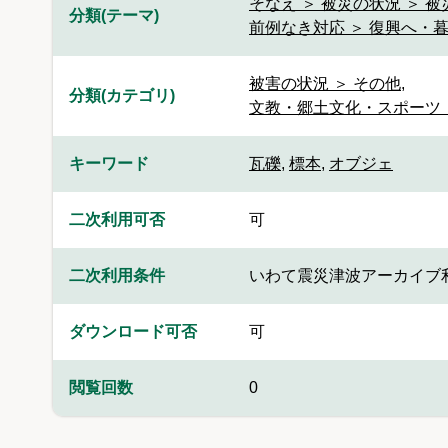
そなえ ＞ 被災の状況 ＞ 
分類(テーマ)
前例なき対応 ＞ 復興へ・
被害の状況 ＞ その他
,
分類(カテゴリ)
文教・郷土文化・スポーツ 
キーワード
瓦礫
,
標本
,
オブジェ
二次利用可否
可
二次利用条件
いわて震災津波アーカイブ
ダウンロード可否
可
閲覧回数
0