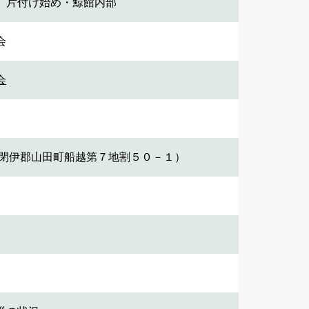
 片付け始め・鯨館内部
会
会
下閉伊郡山田町船越第７地割５０－１）