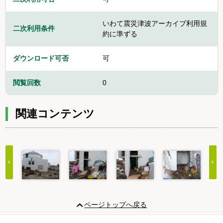
いわて震災津波アーカイブ利用規
二次利用条件
約に準ずる
ダウンロード可否
可
閲覧回数
0
関連コンテンツ
Item
1
ページトップへ戻る
of
20