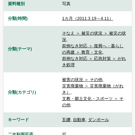
資料種別
写真
分類(時間)
1カ月（2011.3.19～4.11）
そなえ ＞ 被災の状況 ＞ 被災の状
況
,
前例なき対応 ＞ 復興へ・暮らし
分類(テーマ)
の再建 ＞ 教育・文化
,
前例なき対応 ＞ 応急対策 ＞ がれ
き処理
被害の状況 ＞ その他
,
災害廃棄物 ＞ 災害廃棄物（がれ
分類(カテゴリ)
き）
,
文教・郷土文化・スポーツ ＞ そ
の他
キーワード
瓦礫
,
自動車
,
ダンボール
二次利用可否
可