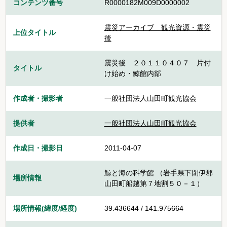
コンテンツ番号
R0000182M009D0000002
震災アーカイブ 観光資源・震災
上位タイトル
後
震災後 ２０１１０４０７ 片付
タイトル
け始め・鯨館内部
作成者・撮影者
一般社団法人山田町観光協会
提供者
一般社団法人山田町観光協会
作成日・撮影日
2011-04-07
鯨と海の科学館 （岩手県下閉伊郡
場所情報
山田町船越第７地割５０－１）
場所情報(緯度/経度)
39.436644 / 141.975664