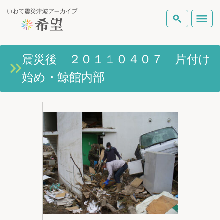
いわて震災津波アーカイブとは
震災後 ２０１１０４０７ 片付け
検索
始め・鯨館内部
岩手県の被害状況
テーマから探す
地図から探す
詳細検索
復興の軌跡
ピックアップコンテンツ
Foreign Laguage