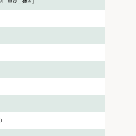
期 重茂＿姉吉］
1）