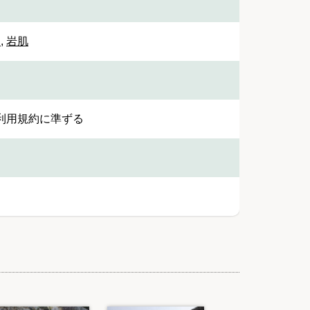
ク
,
岩肌
利用規約に準ずる