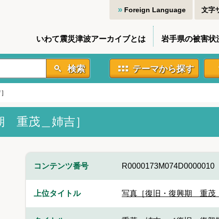
Foreign Language
文字
いわて震災津波アーカイブとは
岩手県の被害状
検索
テーマから探す
吉］
期 重茂＿姉吉］
コンテンツ番号
R0000173M074D0000010
上位タイトル
写真［復旧・復興期 重茂