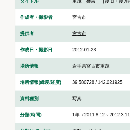
タイトル
重茂＿姉吉＿［復旧・復興
作成者・撮影者
宮古市
提供者
宮古市
作成日・撮影日
2012-01-23
場所情報
岩手県宮古市重茂
場所情報(緯度/経度)
39.580728 / 142.021925
資料種別
写真
分類(時間)
1年（2011.8.12～2012.3.1