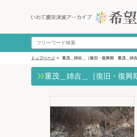
トップページ
>
重茂＿姉吉＿［復旧・復興期 重茂＿姉
重茂＿姉吉＿［復旧・復興