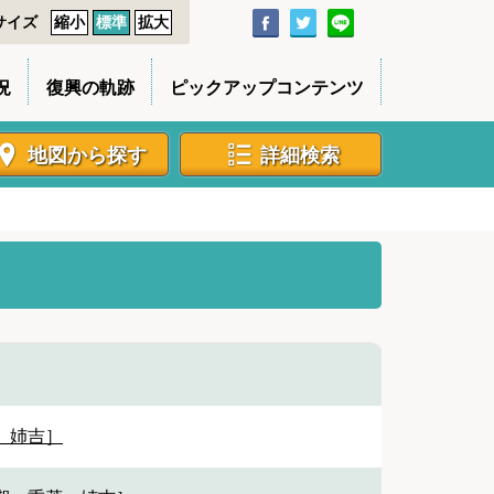
サイズ
縮小
標準
拡大
況
復興の軌跡
ピックアップコンテンツ
地図から探す
詳細検索
＿姉吉］