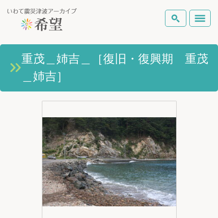
いわて震災津波アーカイブとは
重茂＿姉吉＿［復旧・復興期 重茂
検索
＿姉吉］
岩手県の被害状況
テーマから探す
地図から探す
詳細検索
復興の軌跡
ピックアップコンテンツ
Foreign Laguage