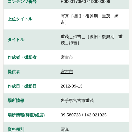
コンテンツ番号
R0000173M074D0000006
写真［復旧・復興期 重茂＿姉
上位タイトル
吉］
重茂＿姉吉＿［復旧・復興期 重
タイトル
茂＿姉吉］
作成者・撮影者
宮古市
提供者
宮古市
作成日・撮影日
2012-09-13
場所情報
岩手県宮古市重茂
場所情報(緯度/経度)
39.580728 / 142.021925
資料種別
写真