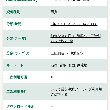
資料種別
写真
分類(時間)
3年（2012.3.12～2014.3.11）
前例なき対応 ＞ 復興へ・三陸創
分類(テーマ)
造 ＞ 津波伝承
分類(カテゴリ)
三陸創造 ＞ 津波伝承
キーワード
石碑
,
看板
,
側面
,
到達地
二次利用可否
可
いわて震災津波アーカイブ利用規
二次利用条件
約に準ずる
ダウンロード可否
可