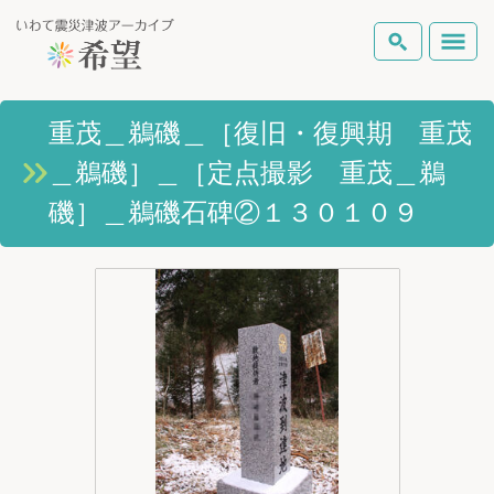
いわて震災津波アーカイブとは
重茂＿鵜磯＿［復旧・復興期 重茂
検索
＿鵜磯］＿［定点撮影 重茂＿鵜
岩手県の被害状況
テーマから探す
地図から探す
詳細検索
磯］＿鵜磯石碑②１３０１０９
復興の軌跡
ピックアップコンテンツ
Foreign Laguage