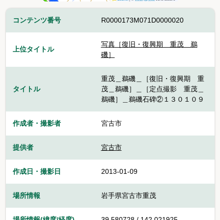
コンテンツ番号
R0000173M071D0000020
写真［復旧・復興期 重茂＿鵜
上位タイトル
磯］
重茂＿鵜磯＿［復旧・復興期 重
タイトル
茂＿鵜磯］＿［定点撮影 重茂＿
鵜磯］＿鵜磯石碑②１３０１０９
作成者・撮影者
宮古市
提供者
宮古市
作成日・撮影日
2013-01-09
場所情報
岩手県宮古市重茂
場所情報(緯度/経度)
39.580728 / 142.021925