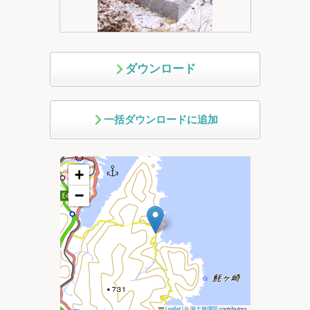
ダウンロード
一括ダウンロードに追加
+
−
Leaflet
|
©
国土地理院
contributors