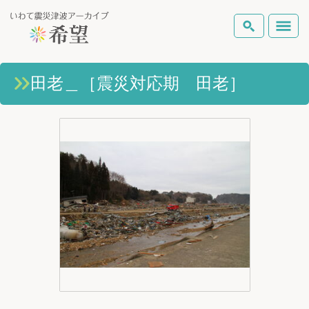
いわて震災津波アーカイブとは
田老＿［震災対応期 田老］
検索
岩手県の被害状況
テーマから探す
地図から探す
詳細検索
復興の軌跡
ピックアップコンテンツ
Foreign Laguage