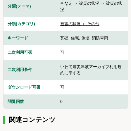
そなえ ＞ 被災の状況 ＞ 被災の状
分類(テーマ)
況
分類(カテゴリ)
被害の状況 ＞ その他
キーワード
瓦礫
,
住宅
,
倒壊
,
消防車両
二次利用可否
可
いわて震災津波アーカイブ利用規
二次利用条件
約に準ずる
ダウンロード可否
可
閲覧回数
0
関連コンテンツ