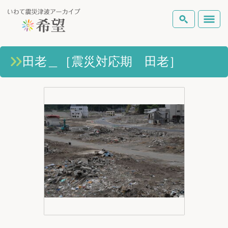
いわて震災津波アーカイブとは
田老＿［震災対応期 田老］
検索
岩手県の被害状況
テーマから探す
地図から探す
詳細検索
復興の軌跡
ピックアップコンテンツ
Foreign Laguage