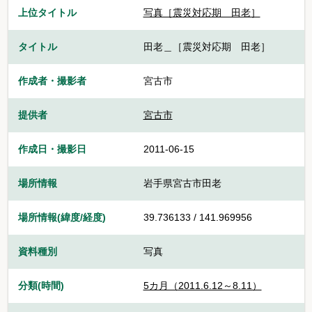
上位タイトル
写真［震災対応期 田老］
タイトル
田老＿［震災対応期 田老］
作成者・撮影者
宮古市
提供者
宮古市
作成日・撮影日
2011-06-15
場所情報
岩手県宮古市田老
場所情報(緯度/経度)
39.736133 / 141.969956
資料種別
写真
分類(時間)
5カ月（2011.6.12～8.11）