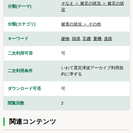
そなえ ＞ 被災の状況 ＞ 被災の状
分類(テーマ)
況
分類(カテゴリ)
被害の状況 ＞ その他
キーワード
建物
,
損壊
,
瓦礫
,
重機
,
道路
二次利用可否
可
いわて震災津波アーカイブ利用規
二次利用条件
約に準ずる
ダウンロード可否
可
閲覧回数
2
関連コンテンツ