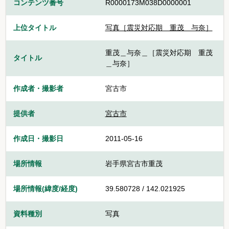
コンテンツ番号
R0000173M038D0000001
上位タイトル
写真［震災対応期 重茂＿与奈］
重茂＿与奈＿［震災対応期 重茂
タイトル
＿与奈］
作成者・撮影者
宮古市
提供者
宮古市
作成日・撮影日
2011-05-16
場所情報
岩手県宮古市重茂
場所情報(緯度/経度)
39.580728 / 142.021925
資料種別
写真