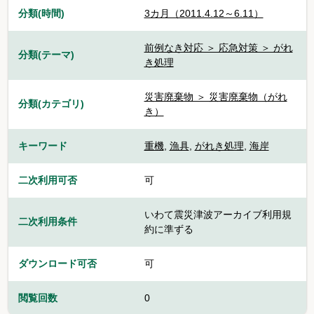
分類(時間)
3カ月（2011.4.12～6.11）
前例なき対応 ＞ 応急対策 ＞ がれ
分類(テーマ)
き処理
災害廃棄物 ＞ 災害廃棄物（がれ
分類(カテゴリ)
き）
キーワード
重機
,
漁具
,
がれき処理
,
海岸
二次利用可否
可
いわて震災津波アーカイブ利用規
二次利用条件
約に準ずる
ダウンロード可否
可
閲覧回数
0