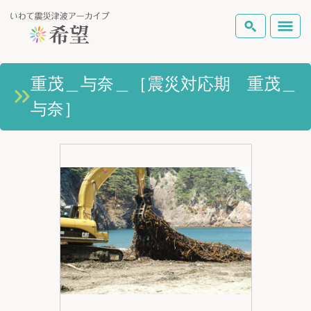
いわて震災津波アーカイブとは
重茂＿与奈＿［震災対応期 重茂＿
検索
与奈］
岩手県の被害状況
テーマから探す
地図から探す
詳細検索
復興の軌跡
ピックアップコンテンツ
Foreign Laguage