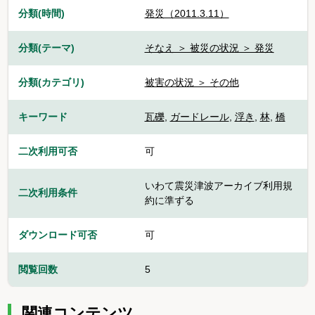
分類(時間)
発災（2011.3.11）
分類(テーマ)
そなえ ＞ 被災の状況 ＞ 発災
分類(カテゴリ)
被害の状況 ＞ その他
キーワード
瓦礫
,
ガードレール
,
浮き
,
林
,
橋
二次利用可否
可
いわて震災津波アーカイブ利用規
二次利用条件
約に準ずる
ダウンロード可否
可
閲覧回数
5
関連コンテンツ