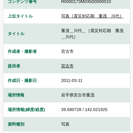
コンテンツ番号
R0000173M035D0000010
上位タイトル
写真［震災対応期 重茂＿川代］
重茂＿川代＿［震災対応期 重茂
タイトル
＿川代］
作成者・撮影者
宮古市
提供者
宮古市
作成日・撮影日
2011-03-11
場所情報
岩手県宮古市重茂
場所情報(緯度/経度)
39.580728 / 142.021925
資料種別
写真