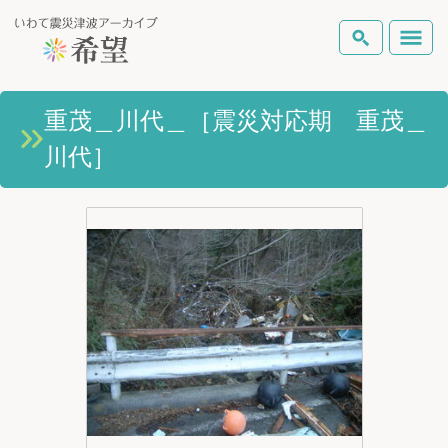
いわて震災津波アーカイブとは
重茂＿川代＿［震災対応期 重茂＿
検索
川代］
岩手県の被害状況
テーマから探す
地図から探す
詳細検索
復興の軌跡
ピックアップコンテンツ
Foreign Laguage