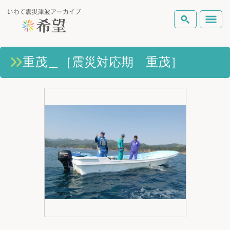
いわて震災津波アーカイブとは
重茂＿［震災対応期 重茂］
検索
岩手県の被害状況
テーマから探す
地図から探す
詳細検索
復興の軌跡
ピックアップコンテンツ
Foreign Laguage