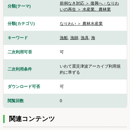
前例なき対応 ＞ 復興へ・なりわ
分類(テーマ)
いの再生 ＞ 水産業、農林業
分類(カテゴリ)
なりわい ＞ 農林水産業
キーワード
漁船
,
漁師
,
漁具
,
海
二次利用可否
可
いわて震災津波アーカイブ利用規
二次利用条件
約に準ずる
ダウンロード可否
可
閲覧回数
0
関連コンテンツ