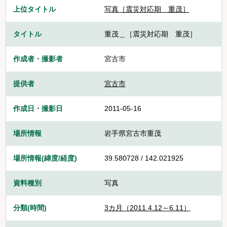
上位タイトル
写真［震災対応期 重茂］
タイトル
重茂＿［震災対応期 重茂］
作成者・撮影者
宮古市
提供者
宮古市
作成日・撮影日
2011-05-16
場所情報
岩手県宮古市重茂
場所情報(緯度/経度)
39.580728 / 142.021925
資料種別
写真
分類(時間)
3カ月（2011.4.12～6.11）