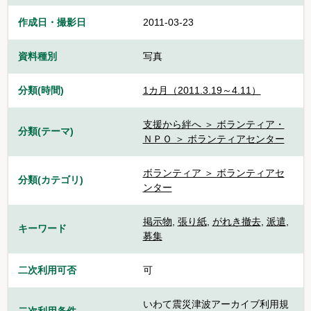
作成日・撮影日
2011-03-23
資料種別
写真
分類(時間)
1カ月（2011.3.19～4.11）
支援から絆へ ＞ ボランティア・
分類(テーマ)
ＮＰＯ ＞ ボランティアセンター
ボランティア ＞ ボランティアセ
分類(カテゴリ)
ンター
掲示物
,
張り紙
,
がれき撤去
,
派遣
,
キーワード
募集
二次利用可否
可
いわて震災津波アーカイブ利用規