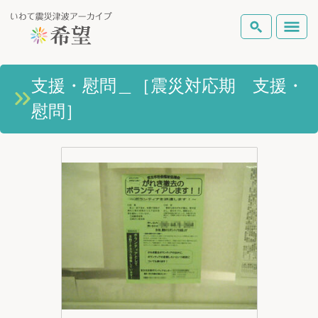
いわて震災津波アーカイブとは
支援・慰問＿［震災対応期 支援・
検索
慰問］
岩手県の被害状況
テーマから探す
地図から探す
詳細検索
復興の軌跡
ピックアップコンテンツ
Foreign Laguage