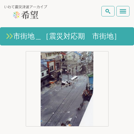
いわて震災津波アーカイブとは
市街地＿［震災対応期 市街地］
検索
岩手県の被害状況
テーマから探す
地図から探す
詳細検索
復興の軌跡
ピックアップコンテンツ
Foreign Laguage