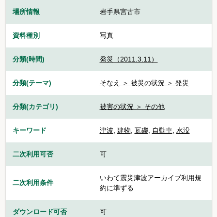
場所情報
岩手県宮古市
資料種別
写真
分類(時間)
発災（2011.3.11）
分類(テーマ)
そなえ ＞ 被災の状況 ＞ 発災
分類(カテゴリ)
被害の状況 ＞ その他
キーワード
津波
,
建物
,
瓦礫
,
自動車
,
水没
二次利用可否
可
いわて震災津波アーカイブ利用規
二次利用条件
約に準ずる
ダウンロード可否
可