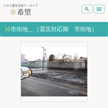
いわて震災津波アーカイブとは
市街地＿［震災対応期 市街地］
検索
岩手県の被害状況
テーマから探す
地図から探す
詳細検索
復興の軌跡
ピックアップコンテンツ
Foreign Laguage