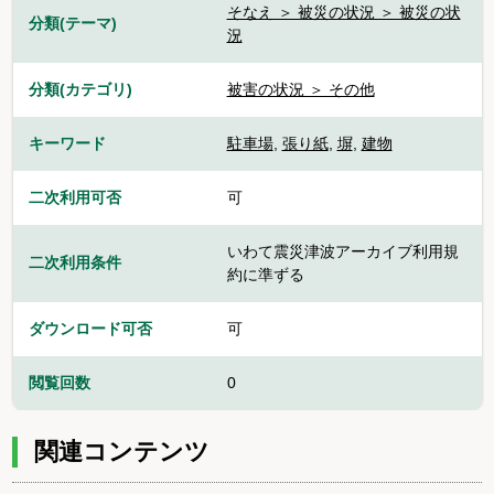
そなえ ＞ 被災の状況 ＞ 被災の状
分類(テーマ)
況
分類(カテゴリ)
被害の状況 ＞ その他
キーワード
駐車場
,
張り紙
,
塀
,
建物
二次利用可否
可
いわて震災津波アーカイブ利用規
二次利用条件
約に準ずる
ダウンロード可否
可
閲覧回数
0
関連コンテンツ