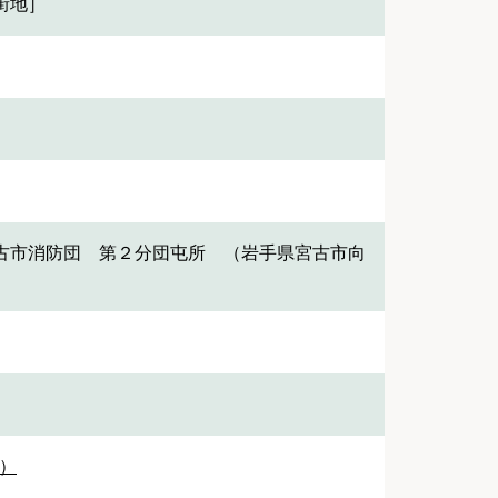
街地］
古市消防団 第２分団屯所 （岩手県宮古市向
3）