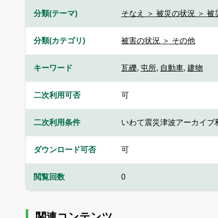
分類(テーマ)
そなえ ＞ 被災の状況 ＞ 
分類(カテゴリ)
被害の状況 ＞ その他
キーワード
瓦礫
,
屯所
,
自動車
,
建物
二次利用可否
可
二次利用条件
いわて震災津波アーカイブ
ダウンロード可否
可
閲覧回数
0
関連コンテンツ