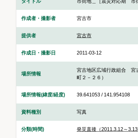
タイトル
市街地＿［震災対応期 市
作成者・撮影者
宮古市
提供者
宮古市
作成日・撮影日
2011-03-12
宮古地区広域行政組合 宮
場所情報
町２－２６）
場所情報(緯度/経度)
39.641053 / 141.954108
資料種別
写真
分類(時間)
発災直後（2011.3.12～3.1