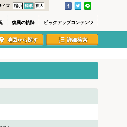
サイズ
縮小
標準
拡大
況
復興の軌跡
ピックアップコンテンツ
地図から探す
詳細検索
］