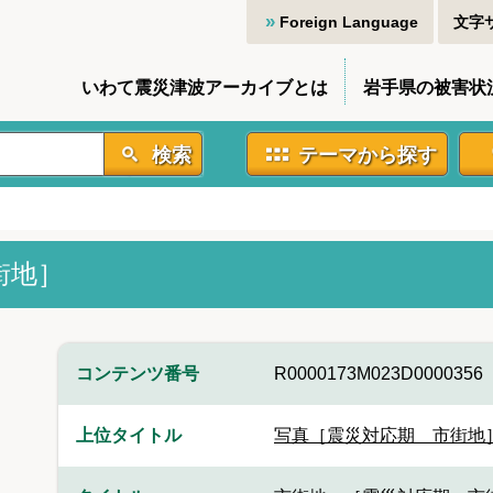
Foreign Language
文字
いわて震災津波アーカイブとは
岩手県の被害状
検索
テーマから探す
街地］
コンテンツ番号
R0000173M023D0000356
上位タイトル
写真［震災対応期 市街地