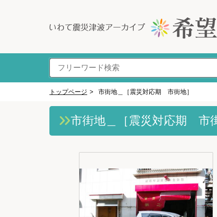
トップページ
>
市街地＿［震災対応期 市街地］
市街地＿［震災対応期 市