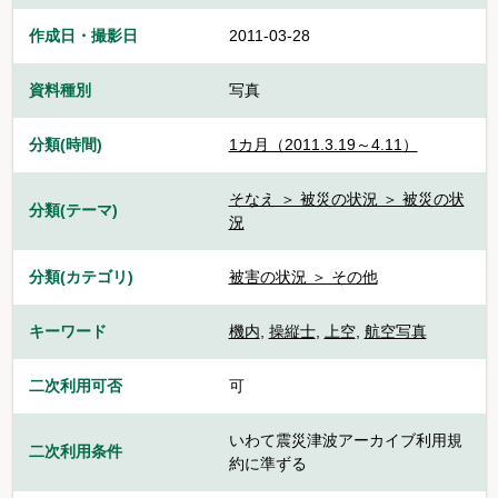
作成日・撮影日
2011-03-28
資料種別
写真
分類(時間)
1カ月（2011.3.19～4.11）
そなえ ＞ 被災の状況 ＞ 被災の状
分類(テーマ)
況
分類(カテゴリ)
被害の状況 ＞ その他
キーワード
機内
,
操縦士
,
上空
,
航空写真
二次利用可否
可
いわて震災津波アーカイブ利用規
二次利用条件
約に準ずる