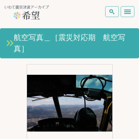
いわて震災津波アーカイブとは
航空写真＿［震災対応期 航空写
検索
真］
岩手県の被害状況
テーマから探す
地図から探す
詳細検索
復興の軌跡
ピックアップコンテンツ
Foreign Laguage