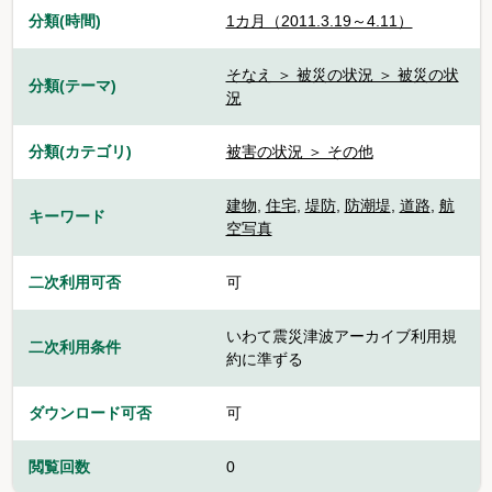
分類(時間)
1カ月（2011.3.19～4.11）
そなえ ＞ 被災の状況 ＞ 被災の状
分類(テーマ)
況
分類(カテゴリ)
被害の状況 ＞ その他
建物
,
住宅
,
堤防
,
防潮堤
,
道路
,
航
キーワード
空写真
二次利用可否
可
いわて震災津波アーカイブ利用規
二次利用条件
約に準ずる
ダウンロード可否
可
閲覧回数
0