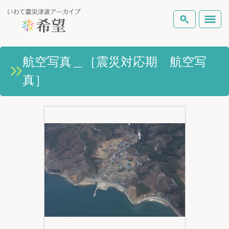
いわて震災津波アーカイブとは
航空写真＿［震災対応期 航空写
検索
真］
岩手県の被害状況
テーマから探す
地図から探す
詳細検索
復興の軌跡
ピックアップコンテンツ
Foreign Laguage