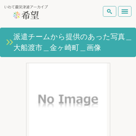
いわて震災津波アーカイブとは
派遣チームから提供のあった写真＿
検索
大船渡市＿金ヶ崎町＿画像
岩手県の被害状況
テーマから探す
地図から探す
詳細検索
復興の軌跡
ピックアップコンテンツ
Foreign Laguage