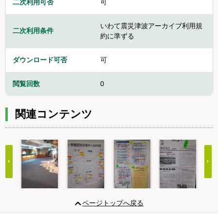
二次利用可否
可
いわて震災津波アーカイブ利用規
二次利用条件
約に準ずる
ダウンロード可否
可
閲覧回数
0
関連コンテンツ
Item
1
ページトップへ戻る
of
20