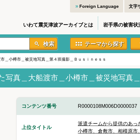
Foreign Language
文字
いわて震災津波アーカイブとは
岩手県の被害状
検索
テーマから探す
渡市＿小樽市＿被災地写真＿第４班撮影＿Ｂｕｓｉｎｅｓｓ
た写真＿大船渡市＿小樽市＿被災地写真＿
コンテンツ番号
R0000108M006D0000037
派遣チームから提供のあっ
上位タイトル
小樽市、倉敷市、相模原市