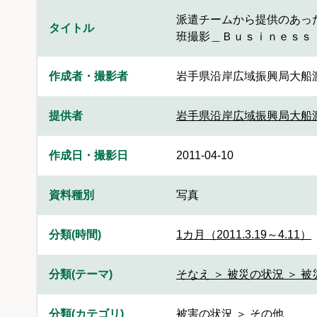
派遣チームから提供のあっ
タイトル
班撮影＿Ｂｕｓｉｎｅｓｓ
作成者・撮影者
岩手県沿岸広域振興局大船
提供者
岩手県沿岸広域振興局大船
作成日・撮影日
2011-04-10
資料種別
写真
分類(時間)
1カ月（2011.3.19～4.11）
分類(テーマ)
そなえ ＞ 被災の状況 ＞ 
分類(カテゴリ)
被害の状況 ＞ その他