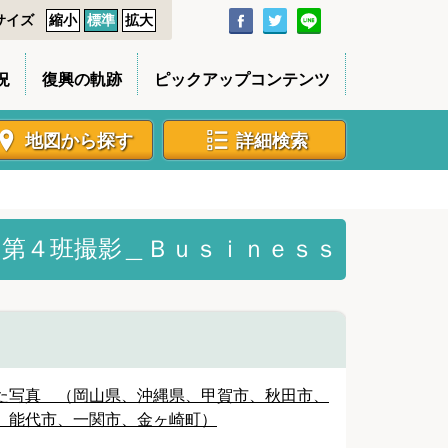
サイズ
縮小
標準
拡大
況
復興の軌跡
ピックアップコンテンツ
地図から探す
詳細検索
第４班撮影＿Ｂｕｓｉｎｅｓｓ
た写真 （岡山県、沖縄県、甲賀市、秋田市、
、能代市、一関市、金ヶ崎町）