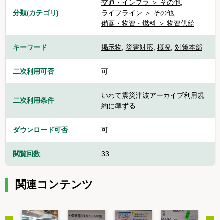
交通・インフラ ＞ その他
,
分類(カテゴリ)
ライフライン ＞ その他
,
備蓄・物資・燃料 ＞ 物資供給
キーワード
掲示物
,
災害対応
,
概況
,
対策本部
二次利用可否
可
いわて震災津波アーカイブ利用規
二次利用条件
約に準ずる
ダウンロード可否
可
閲覧回数
33
関連コンテンツ