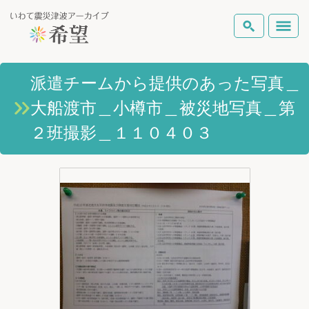
いわて震災津波アーカイブとは
派遣チームから提供のあった写真＿
検索
大船渡市＿小樽市＿被災地写真＿第
岩手県の被害状況
テーマから探す
地図から探す
詳細検索
２班撮影＿１１０４０３
復興の軌跡
ピックアップコンテンツ
Foreign Laguage