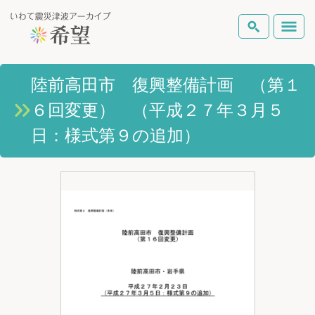
いわて震災津波アーカイブとは
陸前高田市 復興整備計画 （第１
検索
６回変更） （平成２７年３月５
岩手県の被害状況
テーマから探す
地図から探す
詳細検索
日：様式第９の追加）
復興の軌跡
ピックアップコンテンツ
Foreign Laguage