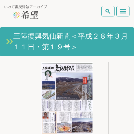
いわて震災津波アーカイブとは
三陸復興気仙新聞＜平成２８年３月
検索
１１日・第１９号＞
岩手県の被害状況
テーマから探す
地図から探す
詳細検索
復興の軌跡
ピックアップコンテンツ
Foreign Laguage