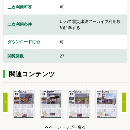
二次利用可否
可
いわて震災津波アーカイブ利用規
二次利用条件
約に準ずる
ダウンロード可否
可
閲覧回数
27
関連コンテンツ
Item
1
ページトップへ戻る
of