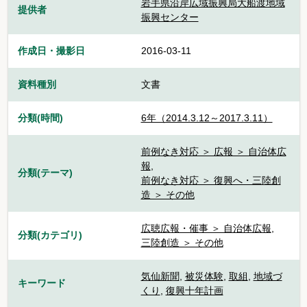
岩手県沿岸広域振興局大船渡地域
提供者
振興センター
作成日・撮影日
2016-03-11
資料種別
文書
分類(時間)
6年（2014.3.12～2017.3.11）
前例なき対応 ＞ 広報 ＞ 自治体広
報
,
分類(テーマ)
前例なき対応 ＞ 復興へ・三陸創
造 ＞ その他
広聴広報・催事 ＞ 自治体広報
,
分類(カテゴリ)
三陸創造 ＞ その他
気仙新聞
,
被災体験
,
取組
,
地域づ
キーワード
くり
,
復興十年計画