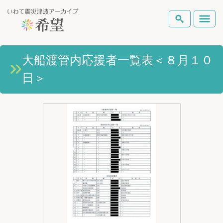
いわて震災津波アーカイブとは
大船渡管内応援者一覧表＜８月１０
検索
日＞
岩手県の被害状況
テーマから探す
地図から探す
詳細検索
復興の軌跡
ピックアップコンテンツ
Foreign Laguage