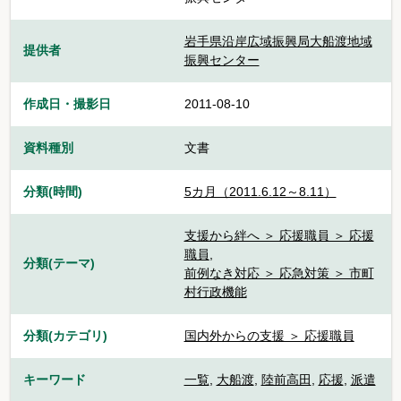
岩手県沿岸広域振興局大船渡地域
提供者
振興センター
作成日・撮影日
2011-08-10
資料種別
文書
分類(時間)
5カ月（2011.6.12～8.11）
支援から絆へ ＞ 応援職員 ＞ 応援
職員
,
分類(テーマ)
前例なき対応 ＞ 応急対策 ＞ 市町
村行政機能
分類(カテゴリ)
国内外からの支援 ＞ 応援職員
キーワード
一覧
,
大船渡
,
陸前高田
,
応援
,
派遣