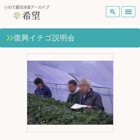
いわて震災津波アーカイブとは
復興イチゴ説明会
検索
岩手県の被害状況
テーマから探す
地図から探す
詳細検索
復興の軌跡
ピックアップコンテンツ
Foreign Laguage