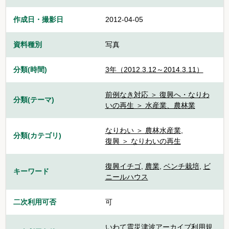
作成日・撮影日
2012-04-05
資料種別
写真
分類(時間)
3年（2012.3.12～2014.3.11）
前例なき対応 ＞ 復興へ・なりわ
分類(テーマ)
いの再生 ＞ 水産業、農林業
なりわい ＞ 農林水産業
,
分類(カテゴリ)
復興 ＞ なりわいの再生
復興イチゴ
,
農業
,
ベンチ栽培
,
ビ
キーワード
ニールハウス
二次利用可否
可
いわて震災津波アーカイブ利用規