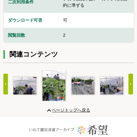
二次利用条件
約に準ずる
ダウンロード可否
可
閲覧回数
2
関連コンテンツ
Item
1
ページトップへ戻る
of
20