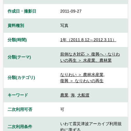
作成日・撮影日
2011-09-27
資料種別
写真
分類(時間)
1年（2011.8.12～2012.3.11）
前例なき対応 ＞ 復興へ・なりわ
分類(テーマ)
いの再生 ＞ 水産業、農林業
なりわい ＞ 農林水産業
,
分類(カテゴリ)
復興 ＞ なりわいの再生
キーワード
農業
,
海
,
大船渡
二次利用可否
可
いわて震災津波アーカイブ利用規
二次利用条件
約に準ずる