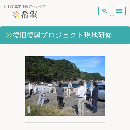
いわて震災津波アーカイブとは
復旧復興プロジェクト現地研修
検索
岩手県の被害状況
テーマから探す
地図から探す
詳細検索
復興の軌跡
ピックアップコンテンツ
Foreign Laguage