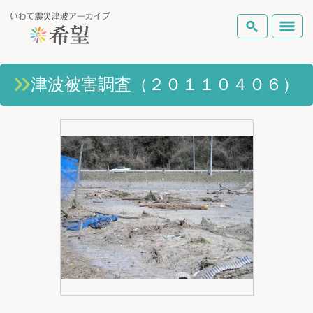
いわて震災津波アーカイブとは
津波被害調査（２０１１０４０６）
検索
岩手県の被害状況
テーマから探す
地図から探す
詳細検索
復興の軌跡
ピックアップコンテンツ
Foreign Laguage