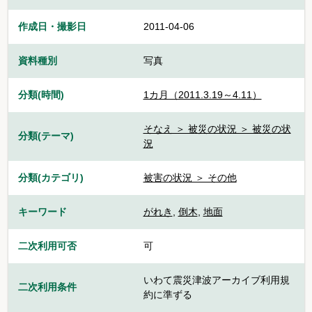
作成日・撮影日
2011-04-06
資料種別
写真
分類(時間)
1カ月（2011.3.19～4.11）
そなえ ＞ 被災の状況 ＞ 被災の状
分類(テーマ)
況
分類(カテゴリ)
被害の状況 ＞ その他
キーワード
がれき
,
倒木
,
地面
二次利用可否
可
いわて震災津波アーカイブ利用規
二次利用条件
約に準ずる