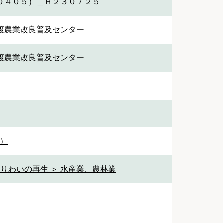
０４０５）＿Ｈ２３０７２５
渡農業改良普及センター
渡農業改良普及センター
1）
なりわいの再生 ＞ 水産業、農林業