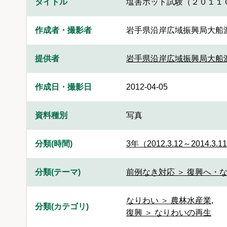
タイトル
塩害ポット試験（２０１１
作成者・撮影者
岩手県沿岸広域振興局大船
提供者
岩手県沿岸広域振興局大船
作成日・撮影日
2012-04-05
資料種別
写真
分類(時間)
3年（2012.3.12～2014.3.1
分類(テーマ)
前例なき対応 ＞ 復興へ・
なりわい ＞ 農林水産業
,
分類(カテゴリ)
復興 ＞ なりわいの再生