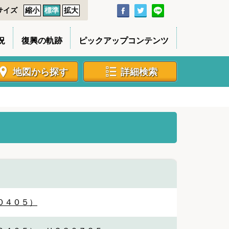
サイズ
縮小
標準
拡大
況
復興の軌跡
ピックアップコンテンツ
地図から探す
詳細検索
０４０５）