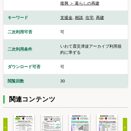
復興 ＞ 暮らしの再建
キーワード
支援金
,
相談
,
住宅
,
再建
二次利用可否
可
いわて震災津波アーカイブ利用規
二次利用条件
約に準ずる
ダウンロード可否
可
閲覧回数
30
関連コンテンツ