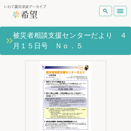
いわて震災津波アーカイブとは
被災者相談支援センターだより ４
検索
月１５日号 Ｎｏ．５
岩手県の被害状況
テーマから探す
地図から探す
詳細検索
復興の軌跡
ピックアップコンテンツ
Foreign Laguage