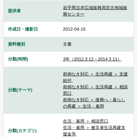
岩手県沿岸広域振興局宮古地域振
提供者
興センター
作成日・撮影日
2012-04-15
資料種別
文書
分類(時間)
3年（2012.3.12～2014.3.11）
前例なき対応 ＞ 生活再建 ＞ 支援
給付
,
前例なき対応 ＞ 生活再建 ＞ 相談
分類(テーマ)
窓口
,
前例なき対応 ＞ 復興へ・暮らし
の再建 ＞ 生活・雇用
生活・雇用 ＞ 相談窓口
,
生活・雇用 ＞ 被災者生活再建支
分類(カテゴリ)
援金等
,