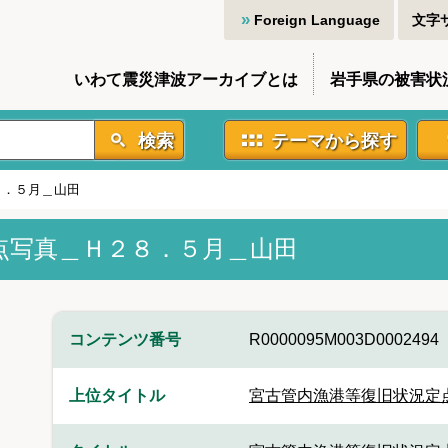
Foreign Language
文字
いわて震災津波アーカイブとは
岩手県の被害状
検索
テーマから探す
８．５月＿山田
点写真＿Ｈ２８．５月＿山田
コンテンツ番号
R0000095M003D0002494
上位タイトル
宮古管内漁港等復旧状況定