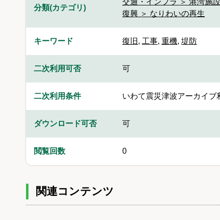
交通・インフラ ＞ 港湾施
分類(カテゴリ)
復興 ＞ なりわいの再生
キーワード
復旧
,
工事
,
重機
,
堤防
二次利用可否
可
二次利用条件
いわて震災津波アーカイブ
ダウンロード可否
可
閲覧回数
0
関連コンテンツ