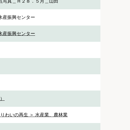
点写真＿Ｈ２８．５月＿山田
水産振興センター
水産振興センター
1）
なりわいの再生 ＞ 水産業、農林業