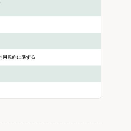
設
,
利用規約に準ずる