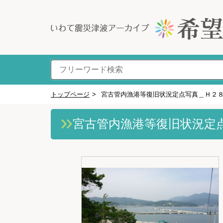
トップページ
>
宮古管内漁港等復旧状況定点写真＿Ｈ２
宮古管内漁港等復旧状況定