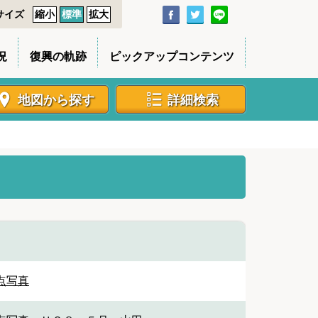
サイズ
縮小
標準
拡大
況
復興の軌跡
ピックアップコンテンツ
地図から探す
詳細検索
点写真