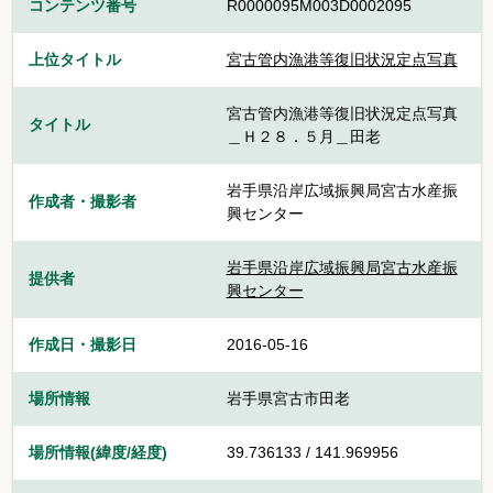
コンテンツ番号
R0000095M003D0002095
上位タイトル
宮古管内漁港等復旧状況定点写真
宮古管内漁港等復旧状況定点写真
タイトル
＿Ｈ２８．５月＿田老
岩手県沿岸広域振興局宮古水産振
作成者・撮影者
興センター
岩手県沿岸広域振興局宮古水産振
提供者
興センター
作成日・撮影日
2016-05-16
場所情報
岩手県宮古市田老
場所情報(緯度/経度)
39.736133 / 141.969956