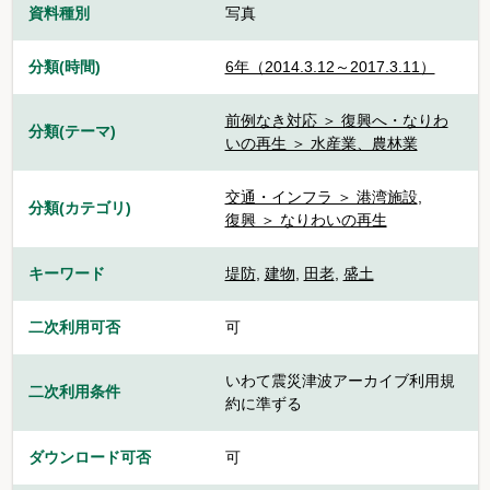
資料種別
写真
分類(時間)
6年（2014.3.12～2017.3.11）
前例なき対応 ＞ 復興へ・なりわ
分類(テーマ)
いの再生 ＞ 水産業、農林業
交通・インフラ ＞ 港湾施設
,
分類(カテゴリ)
復興 ＞ なりわいの再生
キーワード
堤防
,
建物
,
田老
,
盛土
二次利用可否
可
いわて震災津波アーカイブ利用規
二次利用条件
約に準ずる
ダウンロード可否
可