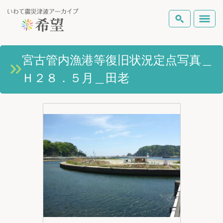
いわて震災津波アーカイブとは
宮古管内漁港等復旧状況定点写真＿
検索
Ｈ２８．５月＿田老
岩手県の被害状況
テーマから探す
地図から探す
詳細検索
復興の軌跡
ピックアップコンテンツ
Foreign Laguage