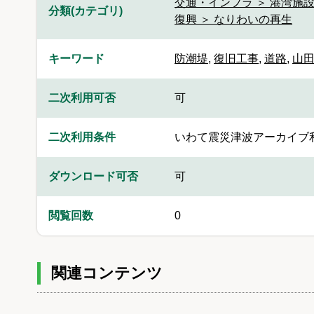
交通・インフラ ＞ 港湾施
分類(カテゴリ)
復興 ＞ なりわいの再生
キーワード
防潮堤
,
復旧工事
,
道路
,
山
二次利用可否
可
二次利用条件
いわて震災津波アーカイブ
ダウンロード可否
可
閲覧回数
0
関連コンテンツ