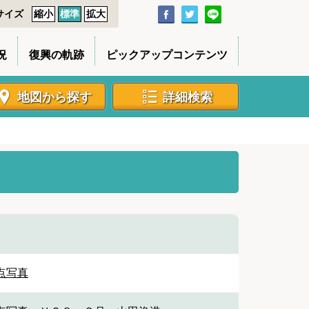
サイズ
縮小
標準
拡大
況
復興の軌跡
ピックアップコンテンツ
地図から探す
詳細検索
点写真