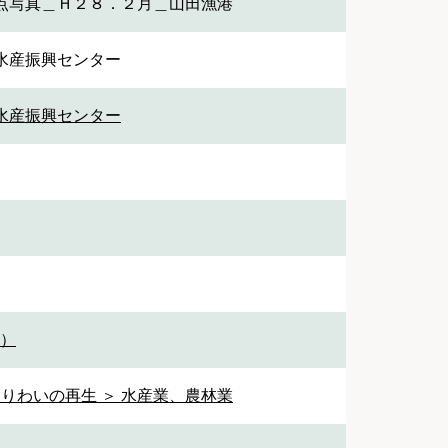
点写真＿Ｈ２８．２月＿山田漁港
水産振興センター
水産振興センター
1）
なりわいの再生 ＞ 水産業、農林業