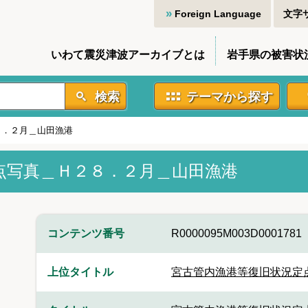
Foreign Language
文字
いわて震災津波アーカイブとは
岩手県の被害状
検索
テーマから探す
８．２月＿山田漁港
点写真＿Ｈ２８．２月＿山田漁港
コンテンツ番号
R0000095M003D0001781
上位タイトル
宮古管内漁港等復旧状況定