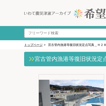
トップページ
>
宮古管内漁港等復旧状況定点写真＿Ｈ２
宮古管内漁港等復旧状況定